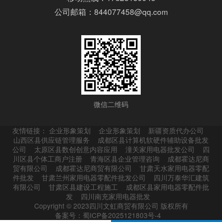
公司邮箱：844077458@qq.com
微信二维码
友情链接：
企业形象策划
企业形象策划
新疆资质代办公司
山西区县供应链管理服务
成都区县计算机软硬件辅助设备批发
公司
太原区县数创创意内容应用
潼关家用电器批发公司
四
川区县个体工商户注册
青海区县企业管理咨询
成都霍达尼商
贸有限公司
成都霍达尼商贸有限公司
甘肃天水家用电器零配
件批发
甘肃兰州家用电器零配件批发公司
四川万泰华汇建筑
有限公司
甘肃区县建设工程施工
成都区县家用电器零配件批
发
四川南充家用电器批发
Copyright © 2023四川文虹商贸有限公司 版权所有
备案号：蜀ICP备2025121803号-4